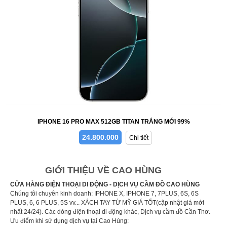
IPHONE 16 PRO MAX 512GB TITAN TRẮNG MỚI 99%
24.800.000
Chi tiết
GIỚI THIỆU VỀ CAO HÙNG
CỬA HÀNG ĐIỆN THOẠI DI ĐỘNG - DỊCH VỤ CẦM ĐỒ CAO HÙNG
Chúng tôi chuyên kinh doanh: IPHONE X, IPHONE 7, 7PLUS, 6S, 6S
PLUS, 6, 6 PLUS, 5S vv... XÁCH TAY TỪ MỸ GIÁ TỐT(cập nhật giá mới
nhất 24/24). Các dòng điện thoại di động khác, Dịch vụ cầm đồ Cần Thơ.
Ưu điểm khi sử dụng dịch vụ tại Cao Hùng: