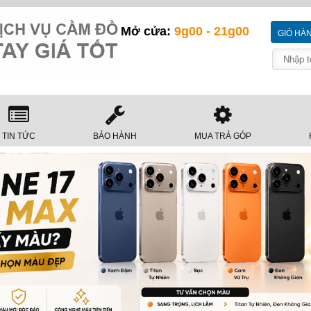
Mở cửa:
9g00 - 21g00
GIỎ HÀ
TIN TỨC
BẢO HÀNH
MUA TRẢ GÓP