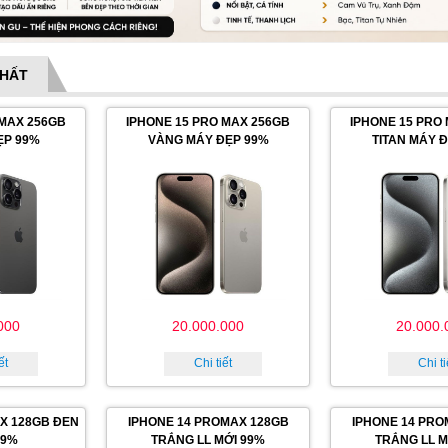
NHẤT
 MAX 256GB
IPHONE 15 PRO MAX 256GB
IPHONE 15 PRO
ẸP 99%
VÀNG MÁY ĐẸP 99%
TITAN MÁY 
000
20.000.000
20.000.
ết
Chi tiết
Chi ti
X 128GB ĐEN
IPHONE 14 PROMAX 128GB
IPHONE 14 PRO
99%
TRẮNG LL MỚI 99%
TRẮNG LL M