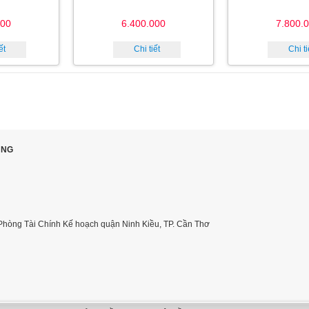
000
6.400.000
7.800.
ết
Chi tiết
Chi ti
ÙNG
Phòng Tài Chính Kế hoạch quận Ninh Kiều, TP. Cần Thơ