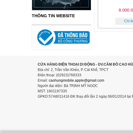
8.000.
THÔNG TIN WEBSITE
Chi ti
CỬA HÀNG ĐIỆN THOẠI DI ĐỘNG - DV.CẦM ĐỒ CAO H
Địa chỉ: 2, Trần Văn Khéo, P. Cái Khế, TPCT
Điện thoại: (02923)768333
Email:
caohungmobile.
apple@gmail.com
Người đại diện: Bà TRỊNH MỸ NGỌC
MST: 1801197335
GPKD:57A8011416 ĐK thay đổi lần 2 ngày 06/01/2014 tại 