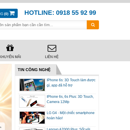
HOTLINE: 0918 55 92 99
NG
(0)
KHUYẾN MÃI
LIÊN HỆ
TIN CÔNG NGHỆ
IPhone 6s: 3D Touch làm được
gì, app đã hỗ trợ
IPhone 6s, 6s Plus: 3D Touch,
Camera 12Mp
LG G4 - Một chiếc smartphone
hoàn hảo!
Lenovo A7000 Plus: Sốt với