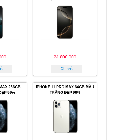
000
24.800.000
ết
Chi tiết
 MAX 256GB
IPHONE 11 PRO MAX 64GB MÀU
ĐẸP 99%
TRẮNG ĐẸP 99%