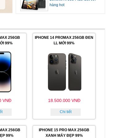
hàng hot
MAX 256GB
IPHONE 14 PROMAX 256GB ĐEN
ỚI 99%
LL MỚI 99%
0 VNĐ
18.500.000 VNĐ
ết
Chi tiết
 MAX 256GB
IPHONE 15 PRO MAX 256GB
ĐẸP 99%
XANH MÁY ĐẸP 99%