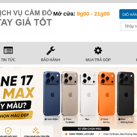
Mở cửa:
9g00 - 21g00
GIỎ HÀ
TIN TỨC
BẢO HÀNH
MUA TRẢ GÓP