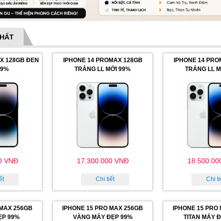
NHẤT
X 128GB ĐEN
IPHONE 14 PROMAX 128GB
IPHONE 14 PRO
99%
TRẮNG LL MỚI 99%
TRẮNG LL M
0 VNĐ
17.300.000 VNĐ
18.500.00
ết
Chi tiết
Chi ti
 MAX 256GB
IPHONE 15 PRO MAX 256GB
IPHONE 15 PRO
ẸP 99%
VÀNG MÁY ĐẸP 99%
TITAN MÁY 