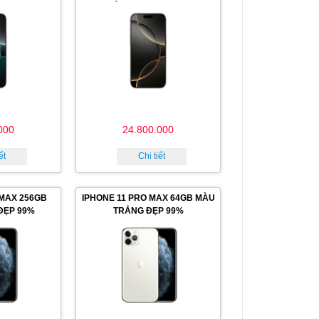
000
24.800.000
ết
Chi tiết
 MAX 256GB
IPHONE 11 PRO MAX 64GB MÀU
ĐẸP 99%
TRẮNG ĐẸP 99%