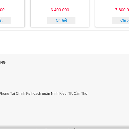
000
6.400.000
7.800.
ết
Chi tiết
Chi ti
ÙNG
Phòng Tài Chính Kế hoạch quận Ninh Kiều, TP. Cần Thơ