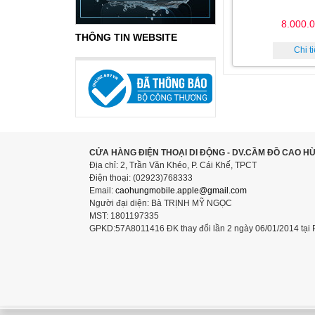
8.000.
THÔNG TIN WEBSITE
Chi ti
CỬA HÀNG ĐIỆN THOẠI DI ĐỘNG - DV.CẦM ĐỒ CAO H
Địa chỉ: 2, Trần Văn Khéo, P. Cái Khế, TPCT
Điện thoại: (02923)768333
Email:
caohungmobile.
apple@gmail.com
Người đại diện: Bà TRỊNH MỸ NGỌC
MST: 1801197335
GPKD:57A8011416 ĐK thay đổi lần 2 ngày 06/01/2014 tại 