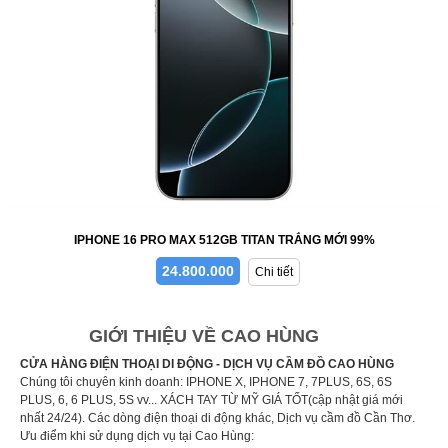
IPHONE 16 PRO MAX 512GB TITAN TRẮNG MỚI 99%
24.800.000
Chi tiết
GIỚI THIỆU VỀ CAO HÙNG
CỬA HÀNG ĐIỆN THOẠI DI ĐỘNG - DỊCH VỤ CẦM ĐỒ CAO HÙNG
Chúng tôi chuyên kinh doanh: IPHONE X, IPHONE 7, 7PLUS, 6S, 6S
PLUS, 6, 6 PLUS, 5S vv... XÁCH TAY TỪ MỸ GIÁ TỐT(cập nhật giá mới
nhất 24/24). Các dòng điện thoại di động khác, Dịch vụ cầm đồ Cần Thơ.
Ưu điểm khi sử dụng dịch vụ tại Cao Hùng: