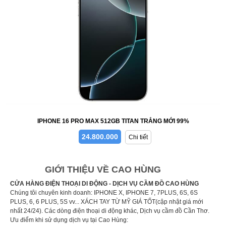
IPHONE 16 PRO MAX 512GB TITAN TRẮNG MỚI 99%
24.800.000
Chi tiết
GIỚI THIỆU VỀ CAO HÙNG
CỬA HÀNG ĐIỆN THOẠI DI ĐỘNG - DỊCH VỤ CẦM ĐỒ CAO HÙNG
Chúng tôi chuyên kinh doanh: IPHONE X, IPHONE 7, 7PLUS, 6S, 6S
PLUS, 6, 6 PLUS, 5S vv... XÁCH TAY TỪ MỸ GIÁ TỐT(cập nhật giá mới
nhất 24/24). Các dòng điện thoại di động khác, Dịch vụ cầm đồ Cần Thơ.
Ưu điểm khi sử dụng dịch vụ tại Cao Hùng: