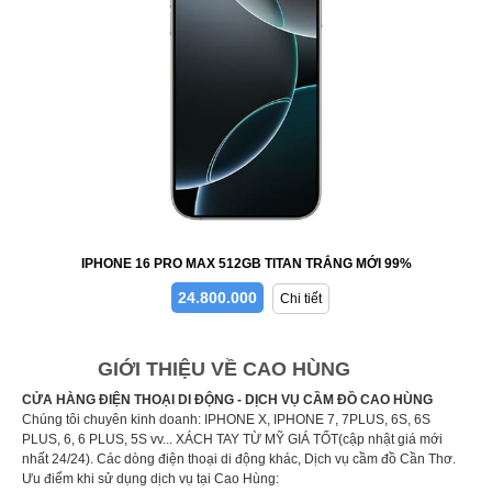
IPHONE 16 PRO MAX 512GB TITAN TRẮNG MỚI 99%
24.800.000
Chi tiết
GIỚI THIỆU VỀ CAO HÙNG
CỬA HÀNG ĐIỆN THOẠI DI ĐỘNG - DỊCH VỤ CẦM ĐỒ CAO HÙNG
Chúng tôi chuyên kinh doanh: IPHONE X, IPHONE 7, 7PLUS, 6S, 6S
PLUS, 6, 6 PLUS, 5S vv... XÁCH TAY TỪ MỸ GIÁ TỐT(cập nhật giá mới
nhất 24/24). Các dòng điện thoại di động khác, Dịch vụ cầm đồ Cần Thơ.
Ưu điểm khi sử dụng dịch vụ tại Cao Hùng: