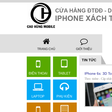
TRANG CHỦ
GIỚI THIỆU
TIN TỨC
ĐIỆN THOẠI
TABLET
IPhone 6s: 3D To
Theo: tinhte - Cập nhật
LAPTOP
PHỤ KIỆN