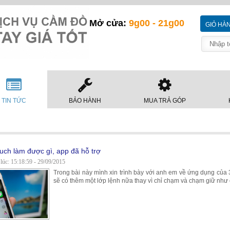
Mở cửa:
9g00 - 21g00
GIỎ HÀ
TIN TỨC
BẢO HÀNH
MUA TRẢ GÓP
uch làm được gì, app đã hỗ trợ
 lúc: 15:18:59 - 29/09/2015
Trong bài này mình xin trình bày với anh em về ứng dụng của
sẽ có thêm một lớp lệnh nữa thay vì chỉ chạm và chạm giữ như 