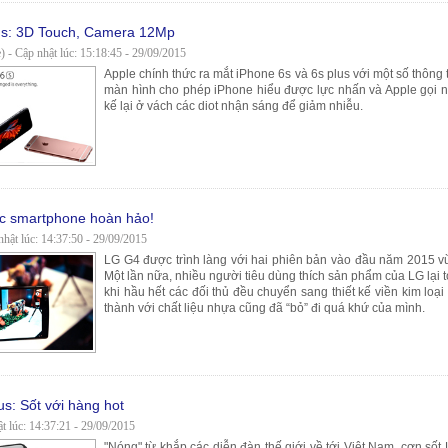
lus: 3D Touch, Camera 12Mp
) - Cập nhật lúc: 15:18:45 - 29/09/2015
Apple chính thức ra mắt iPhone 6s và 6s plus với một số thông
màn hình cho phép iPhone hiểu được lực nhấn và Apple gọi n
kế lại ở vách các diot nhận sáng để giảm nhiễu.
ếc smartphone hoàn hảo!
nhật lúc: 14:37:50 - 29/09/2015
LG G4 được trình làng với hai phiên bản vào đầu năm 2015 v
Một lần nữa, nhiều người tiêu dùng thích sản phẩm của LG lại 
khi hầu hết các đối thủ đều chuyển sang thiết kế viền kim loạ
thành với chất liệu nhựa cũng đã “bỏ” đi quá khứ của mình.
s: Sốt với hàng hot
 lúc: 14:37:21 - 29/09/2015
"Nóng" từ khắp các diễn đàn thế giới về tới Việt Nam, cơn số