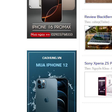
Review BlackBerry
Theo: cuhiep(Tinhte) -
Sony Xperia Z5 P
Theo: Nguyên Khoa - C