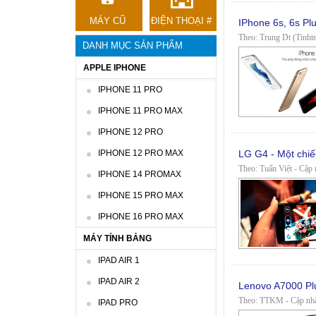
MÁY CŨ
ĐIỆN THOẠI #
IPhone 6s, 6s P
Theo: Trung Dt (Tinhte
DANH MỤC SẢN PHẨM
APPLE IPHONE
IPHONE 11 PRO
IPHONE 11 PRO MAX
IPHONE 12 PRO
IPHONE 12 PRO MAX
LG G4 - Một chi
Theo: Tuấn Việt - Cập 
IPHONE 14 PROMAX
IPHONE 15 PRO MAX
IPHONE 16 PRO MAX
MÁY TÍNH BẢNG
IPAD AIR 1
IPAD AIR 2
Lenovo A7000 Plu
Theo: TTKM - Cập nhật
IPAD PRO