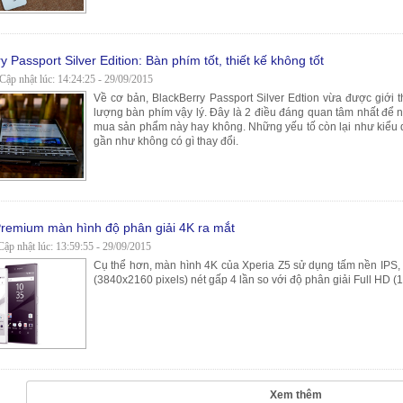
 Passport Silver Edition: Bàn phím tốt, thiết kế không tốt
 Cập nhật lúc: 14:24:25 - 29/09/2015
Về cơ bản, BlackBerry Passport Silver Edtion vừa được giới t
lượng bàn phím vậy lý. Đây là 2 điều đáng quan tâm nhất để 
mua sản phẩm này hay không. Những yếu tố còn lại như kiểu d
gần như không có gì thay đổi.
remium màn hình độ phân giải 4K ra mắt
ập nhật lúc: 13:59:55 - 29/09/2015
Cụ thể hơn, màn hình 4K của Xperia Z5 sử dụng tấm nền IPS, c
(3840x2160 pixels) nét gấp 4 lần so với độ phân giải Full HD (
Xem thêm