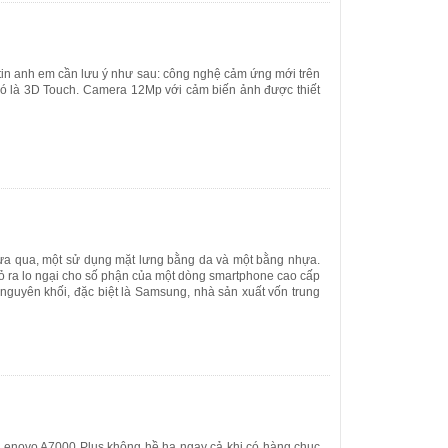
 tin anh em cần lưu ý như sau: công nghệ cảm ứng mới trên
ó là 3D Touch. Camera 12Mp với cảm biến ảnh được thiết
ừa qua, một sử dụng mặt lưng bằng da và một bằng nhựa.
tỏ ra lo ngại cho số phận của một dòng smartphone cao cấp
i nguyên khối, đặc biệt là Samsung, nhà sản xuất vốn trung
t Lenovo A7000 Plus không hề hạ ngay cả khi có hàng chục