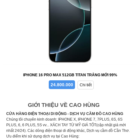
IPHONE 16 PRO MAX 512GB TITAN TRẮNG MỚI 99%
24.800.000
Chi tiết
GIỚI THIỆU VỀ CAO HÙNG
CỬA HÀNG ĐIỆN THOẠI DI ĐỘNG - DỊCH VỤ CẦM ĐỒ CAO HÙNG
Chúng tôi chuyên kinh doanh: IPHONE X, IPHONE 7, 7PLUS, 6S, 6S
PLUS, 6, 6 PLUS, 5S vv... XÁCH TAY TỪ MỸ GIÁ TỐT(cập nhật giá mới
nhất 24/24). Các dòng điện thoại di động khác, Dịch vụ cầm đồ Cần Thơ.
Ưu điểm khi sử dụng dịch vụ tại Cao Hùng: