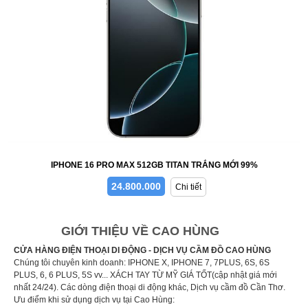
IPHONE 16 PRO MAX 512GB TITAN TRẮNG MỚI 99%
24.800.000
Chi tiết
GIỚI THIỆU VỀ CAO HÙNG
CỬA HÀNG ĐIỆN THOẠI DI ĐỘNG - DỊCH VỤ CẦM ĐỒ CAO HÙNG
Chúng tôi chuyên kinh doanh: IPHONE X, IPHONE 7, 7PLUS, 6S, 6S
PLUS, 6, 6 PLUS, 5S vv... XÁCH TAY TỪ MỸ GIÁ TỐT(cập nhật giá mới
nhất 24/24). Các dòng điện thoại di động khác, Dịch vụ cầm đồ Cần Thơ.
Ưu điểm khi sử dụng dịch vụ tại Cao Hùng: