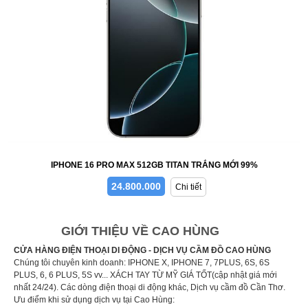
IPHONE 16 PRO MAX 512GB TITAN TRẮNG MỚI 99%
24.800.000
Chi tiết
GIỚI THIỆU VỀ CAO HÙNG
CỬA HÀNG ĐIỆN THOẠI DI ĐỘNG - DỊCH VỤ CẦM ĐỒ CAO HÙNG
Chúng tôi chuyên kinh doanh: IPHONE X, IPHONE 7, 7PLUS, 6S, 6S
PLUS, 6, 6 PLUS, 5S vv... XÁCH TAY TỪ MỸ GIÁ TỐT(cập nhật giá mới
nhất 24/24). Các dòng điện thoại di động khác, Dịch vụ cầm đồ Cần Thơ.
Ưu điểm khi sử dụng dịch vụ tại Cao Hùng: