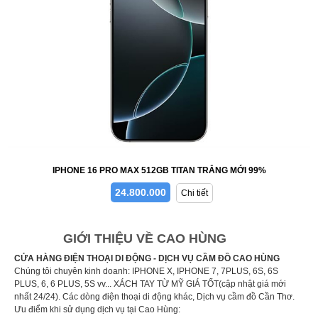
IPHONE 16 PRO MAX 512GB TITAN TRẮNG MỚI 99%
24.800.000
Chi tiết
GIỚI THIỆU VỀ CAO HÙNG
CỬA HÀNG ĐIỆN THOẠI DI ĐỘNG - DỊCH VỤ CẦM ĐỒ CAO HÙNG
Chúng tôi chuyên kinh doanh: IPHONE X, IPHONE 7, 7PLUS, 6S, 6S
PLUS, 6, 6 PLUS, 5S vv... XÁCH TAY TỪ MỸ GIÁ TỐT(cập nhật giá mới
nhất 24/24). Các dòng điện thoại di động khác, Dịch vụ cầm đồ Cần Thơ.
Ưu điểm khi sử dụng dịch vụ tại Cao Hùng: