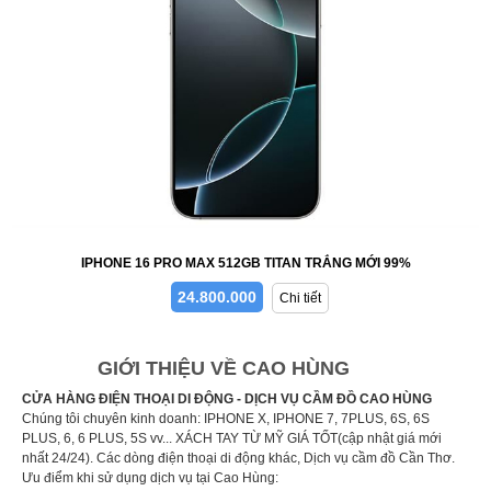
IPHONE 16 PRO MAX 512GB TITAN TRẮNG MỚI 99%
24.800.000
Chi tiết
GIỚI THIỆU VỀ CAO HÙNG
CỬA HÀNG ĐIỆN THOẠI DI ĐỘNG - DỊCH VỤ CẦM ĐỒ CAO HÙNG
Chúng tôi chuyên kinh doanh: IPHONE X, IPHONE 7, 7PLUS, 6S, 6S
PLUS, 6, 6 PLUS, 5S vv... XÁCH TAY TỪ MỸ GIÁ TỐT(cập nhật giá mới
nhất 24/24). Các dòng điện thoại di động khác, Dịch vụ cầm đồ Cần Thơ.
Ưu điểm khi sử dụng dịch vụ tại Cao Hùng: