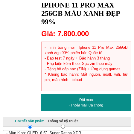
IPHONE 11 PRO MAX
256GB MÀU XANH ĐẸP
99%
Giá:
7.800.000
- Tình trạng mới: Iphone 11 Pro Max 256GB
xanh đẹp 99% phiên bản Quốc tế
- Bao test 7 ngày + Bảo hành 3 tháng
- Phụ kiện kèm theo: Sạc zin theo máy
- Tặng bộ cáp sạc (ZIN) + Ứng dụng games
* Không bảo hành: Mất nguồn, noall, wifi, hư
pin, màn hình , icloud
Đặt mua
(
Thoải mái lựa chọn
)
Chi tiết sản phẩm
Thông số kỹ thuật
- Màn hình: OLED, 6.5", Super Retina XDR