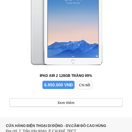
IPAD AIR 2 128GB TRẮNG 99%
6.950.000 VNĐ
Chi tiết
Xem thêm
CỬA HÀNG ĐIỆN THOẠI DI ĐỘNG - DV.CẦM ĐỒ CAO HÙNG
Địa chỉ: 2, Trần Văn Khéo, P. Cái Khế, TPCT