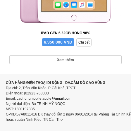
IPAD GEN 6 32GB HỒNG 98%
6.950.000 VNĐ
Chi tiết
Xem thêm
CỬA HÀNG ĐIỆN THOẠI DI ĐỘNG - DV.CẦM ĐỒ CAO HÙNG
Địa chỉ: 2, Trần Văn Khéo, P. Cái Khế, TPCT
Điện thoại: (02923)768333
Email:
caohungmobile.
apple@gmail.com
Người đại diện: Bà TRỊNH MỸ NGỌC
MST: 1801197335
GPKD:57A8011416 ĐK thay đổi lần 2 ngày 06/01/2014 tại Phòng Tài Chính Kế
hoạch quận Ninh Kiều, TP. Cần Thơ