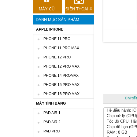
MÁY CŨ
ĐIỆN THOẠI #
DANH MỤC SẢN PHẨM
APPLE IPHONE
IPHONE 11 PRO
IPHONE 11 PRO MAX
IPHONE 12 PRO
IPHONE 12 PRO MAX
IPHONE 14 PROMAX
IPHONE 15 PRO MAX
IPHONE 16 PRO MAX
Chi ti
MÁY TÍNH BẢNG
Hệ điều hành: i
IPAD AIR 1
Chip xử lý (CPU)
Tốc độ CPU: Hãn
IPAD AIR 2
Chip đồ họa (GP
IPAD PRO
RAM: 8 GB