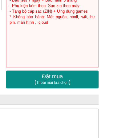
- Bao test 7 ngày + Bảo hành 3 tháng
- Phụ kiện kèm theo: Sạc zin theo máy
- Tặng bộ cáp sạc (ZIN) + Ứng dụng games
* Không bảo hành: Mất nguồn, noall, wifi, hư
pin, màn hình , icloud
Đặt mua
(
)
Thoải mái lựa chọn