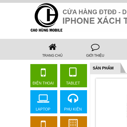
TRANG CHỦ
GIỚI THIỆU
SẢN PHẨM
ĐIỆN THOẠI
TABLET
LAPTOP
PHỤ KIỆN