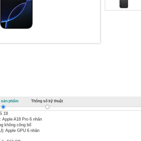
ết sản phẩm
Thông số kỹ thuật
OS 18
: Apple A18 Pro 6 nhân
g không công bố
U): Apple GPU 6 nhân