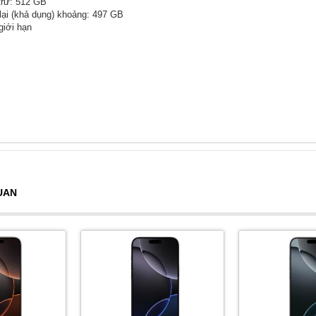
trữ: 512 GB
lại (khả dụng) khoảng: 497 GB
giới hạn
UAN