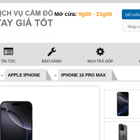
Mở cửa:
9g00 - 21g00
GIỎ HÀ
TIN TỨC
BẢO HÀNH
MUA TRẢ GÓP
APPLE IPHONE
IPHONE 16 PRO MAX