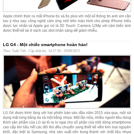
Apple chính thức ra mắt iPhone 6s và 6s plus với một số thông tin anh em cần
lưu ý như sau: công nghệ cảm ứng mới trên màn hình cho phép iPhone hiểu
được lực nhấn và Apple gọi nó là 3D Touch. Camera 12Mp với cảm biến ảnh
được thiết kế lại ở vách các diot nhận sáng để giảm nhiễu.
LG G4 - Một chiếc smartphone hoàn hảo!
Theo: Tuấn Việt - Cập nhật lúc: 14:37:50 - 29/09/2015
LG G4 được trình làng với hai phiên bản vào đầu năm 2015 vừa qua, một sử
dụng mặt lưng bằng da và một bằng nhựa. Một lần nữa, nhiều người tiêu dùng
thích sản phẩm của LG lại tỏ ra lo ngại cho số phận của một dòng smartphone
cao cấp khi hầu hết các đối thủ đều chuyển sang thiết kế viền kim loại nguyên
khối, đặc biệt là Samsung, nhà sản xuất vốn trung thành với chất liệu nhựa