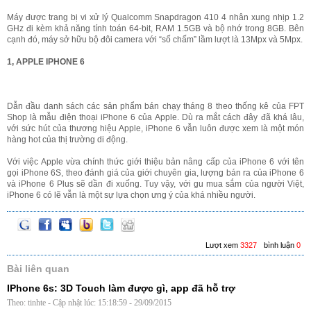
Máy được trang bị vi xử lý Qualcomm Snapdragon 410 4 nhân xung nhịp 1.2
GHz đi kèm khả năng tính toán 64-bit, RAM 1.5GB và bộ nhớ trong 8GB. Bên
cạnh đó, máy sở hữu bộ đôi camera với “số chấm” lầm lượt là 13Mpx và 5Mpx.
1, APPLE IPHONE 6
Dẫn đầu danh sách các sản phẩm bán chạy tháng 8 theo thống kê của FPT
Shop là mẫu điện thoại iPhone 6 của Apple. Dù ra mắt cách đây đã khá lâu,
với sức hút của thương hiệu Apple, iPhone 6 vẫn luôn được xem là một món
hàng hot của thị trường di động.
Với việc Apple vừa chính thức giới thiệu bản nâng cấp của iPhone 6 với tên
gọi iPhone 6S, theo đánh giá của giới chuyên gia, lượng bán ra của iPhone 6
và iPhone 6 Plus sẽ dần đi xuống. Tuy vậy, với gu mua sắm của người Việt,
iPhone 6 có lẽ vẫn là một sự lựa chọn ưng ý của khá nhiều người.
Lượt xem
3327
bình luận
0
Bài liên quan
IPhone 6s: 3D Touch làm được gì, app đã hỗ trợ
Theo: tinhte - Cập nhật lúc: 15:18:59 - 29/09/2015