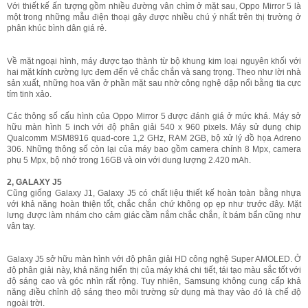
Với thiết kế ấn tượng gồm nhiều đường vân chìm ở mặt sau, Oppo Mirror 5 là
một trong những mẫu điện thoại gây được nhiều chú ý nhất trên thị trường ở
phân khúc bình dân giá rẻ.
Về mặt ngoại hình, máy được tạo thành từ bộ khung kim loại nguyên khối với
hai mặt kính cường lực đem đến vẻ chắc chắn và sang trọng. Theo như lời nhà
sản xuất, những hoa văn ở phần mặt sau nhờ công nghệ dập nổi bằng tia cực
tím tinh xảo.
Các thông số cấu hình của Oppo Mirror 5 được đánh giá ở mức khá. Máy sở
hữu màn hình 5 inch với độ phân giải 540 x 960 pixels. Máy sử dụng chip
Qualcomm MSM8916 quad-core 1,2 GHz, RAM 2GB, bộ xử lý đồ họa Adreno
306. Những thông số còn lại của máy bao gồm camera chính 8 Mpx, camera
phụ 5 Mpx, bộ nhớ trong 16GB và oin với dung lượng 2.420 mAh.
2, GALAXY J5
Cũng giống Galaxy J1, Galaxy J5 có chất liệu thiết kế hoàn toàn bằng nhựa
với khả năng hoàn thiện tốt, chắc chắn chứ không ọp ẹp như trước đây. Mặt
lưng được làm nhám cho cảm giác cầm nắm chắc chắn, ít bám bẩn cũng như
vân tay.
Galaxy J5 sở hữu màn hình với độ phân giải HD công nghệ Super AMOLED. Ở
độ phân giải này, khả năng hiển thị của máy khá chi tiết, tái tạo màu sắc tốt với
độ sáng cao và góc nhìn rất rộng. Tuy nhiên, Samsung không cung cấp khả
năng điều chỉnh độ sáng theo môi trường sử dụng mà thay vào đó là chế độ
ngoài trời.