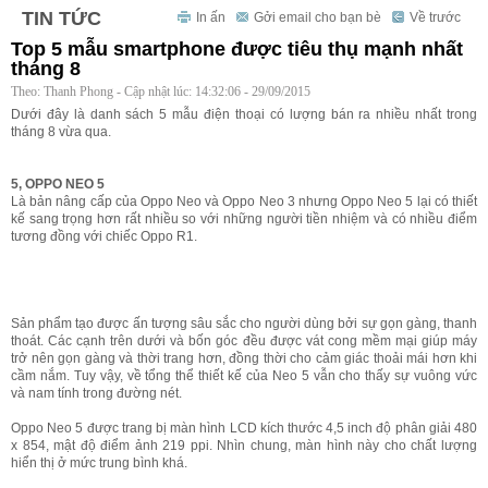
TIN TỨC
In ấn
Gởi email cho bạn bè
Về trước
Top 5 mẫu smartphone được tiêu thụ mạnh nhất
tháng 8
Theo: Thanh Phong - Cập nhật lúc: 14:32:06 - 29/09/2015
Dưới đây là danh sách 5 mẫu điện thoại có lượng bán ra nhiều nhất trong
tháng 8 vừa qua.
5, OPPO NEO 5
Là bản nâng cấp của Oppo Neo và Oppo Neo 3 nhưng Oppo Neo 5 lại có thiết
kế sang trọng hơn rất nhiều so với những người tiền nhiệm và có nhiều điểm
tương đồng với chiếc Oppo R1.
Sản phẩm tạo được ấn tượng sâu sắc cho người dùng bởi sự gọn gàng, thanh
thoát. Các cạnh trên dưới và bốn góc đều được vát cong mềm mại giúp máy
trở nên gọn gàng và thời trang hơn, đồng thời cho cảm giác thoải mái hơn khi
cầm nắm. Tuy vậy, về tổng thể thiết kế của Neo 5 vẫn cho thấy sự vuông vức
và nam tính trong đường nét.
Oppo Neo 5 được trang bị màn hình LCD kích thước 4,5 inch độ phân giải 480
x 854, mật độ điểm ảnh 219 ppi. Nhìn chung, màn hình này cho chất lượng
hiển thị ở mức trung bình khá.