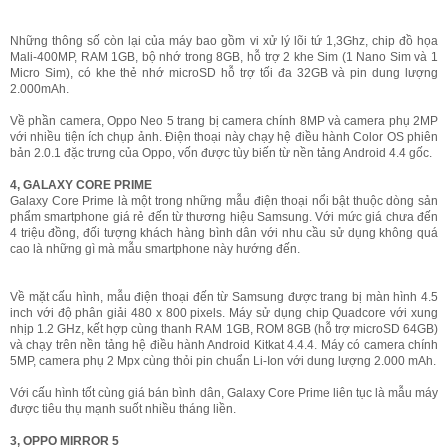
Những thông số còn lại của máy bao gồm vi xử lý lõi tứ 1,3Ghz, chip đồ họa
Mali-400MP, RAM 1GB, bộ nhớ trong 8GB, hỗ trợ 2 khe Sim (1 Nano Sim và 1
Micro Sim), có khe thẻ nhớ microSD hỗ trợ tối đa 32GB và pin dung lượng
2.000mAh.
Về phần camera, Oppo Neo 5 trang bị camera chính 8MP và camera phụ 2MP
với nhiều tiện ích chụp ảnh. Điện thoại này chạy hệ điều hành Color OS phiên
bản 2.0.1 đặc trưng của Oppo, vốn được tùy biến từ nền tảng Android 4.4 gốc.
4, GALAXY CORE PRIME
Galaxy Core Prime là một trong những mẫu điện thoại nổi bật thuộc dòng sản
phẩm smartphone giá rẻ đến từ thương hiệu Samsung. Với mức giá chưa đến
4 triệu đồng, đối tượng khách hàng bình dân với nhu cầu sử dụng không quá
cao là những gì mà mẫu smartphone này hướng đến.
Về mặt cấu hình, mẫu điện thoại đến từ Samsung được trang bị màn hình 4.5
inch với độ phân giải 480 x 800 pixels. Máy sử dụng chip Quadcore với xung
nhịp 1.2 GHz, kết hợp cùng thanh RAM 1GB, ROM 8GB (hỗ trợ microSD 64GB)
và chạy trên nền tảng hệ điều hành Android Kitkat 4.4.4. Máy có camera chính
5MP, camera phụ 2 Mpx cùng thỏi pin chuẩn Li-Ion với dung lượng 2.000 mAh.
Với cấu hình tốt cùng giá bán bình dân, Galaxy Core Prime liên tục là mẫu máy
được tiêu thụ mạnh suốt nhiều tháng liền.
3, OPPO MIRROR 5